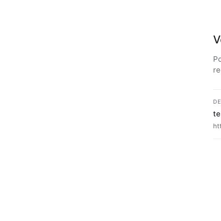
V
Po
re
DE
te
ht